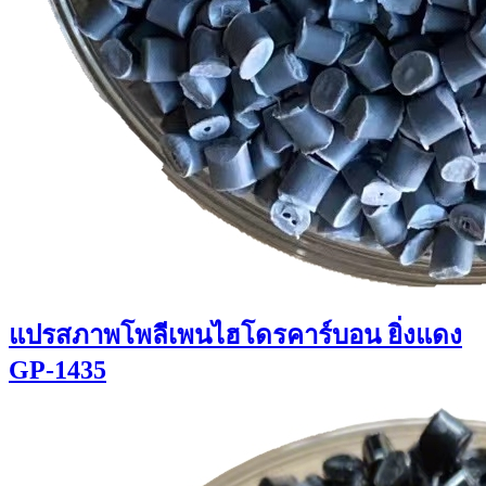
แปรสภาพโพลีเพนไฮโดรคาร์บอน ยิ่งแดง
GP-1435