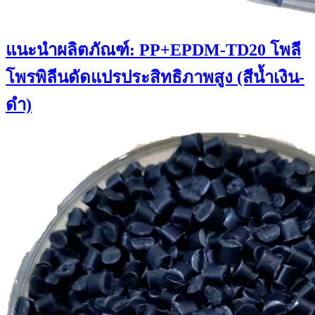
แนะนำผลิตภัณฑ์: PP+EPDM-TD20 โพลี
โพรพิลีนดัดแปรประสิทธิภาพสูง (สีน้ำเงิน-
ดำ)