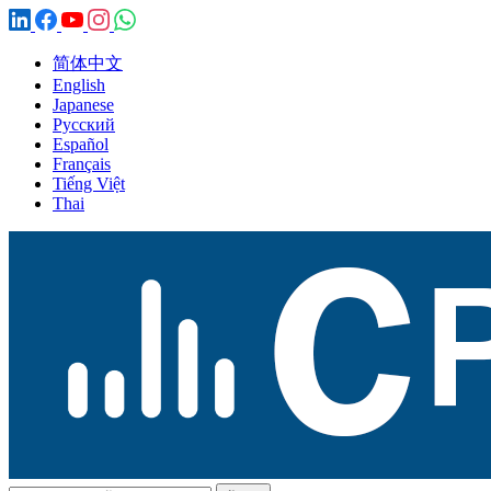
简体中文
English
Japanese
Русский
Español
Français
Tiếng Việt
Thai