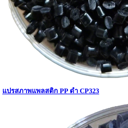
แปรสภาพแพลสติก PP ดำ CP323