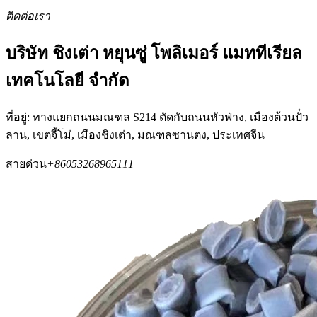
ติดต่อเรา
บริษัท ชิงเต่า หยุนซู่ โพลิเมอร์ แมททีเรียล
เทคโนโลยี จำกัด
ที่อยู่: ทางแยกถนนมณฑล S214 ตัดกับถนนหัวฟ่าง, เมืองต้วนปั๋ว
ลาน, เขตจี้โม่, เมืองชิงเต่า, มณฑลซานตง, ประเทศจีน
สายด่วน
+86053268965111