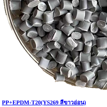
PP+EPDM-T20(YS269 สีขาวอ่อน)