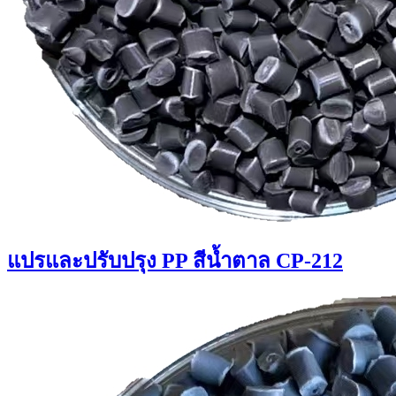
แปรและปรับปรุง PP สีน้ำตาล CP-212