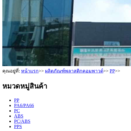
คุณอยู่ที่:
หน้าแรก
>>
ผลิตภัณฑ์พลาสติกคอมพาวด์
>>
PP
>>
หมวดหมู่สินค้า
PP
PA6/PA66
PC
ABS
PC/ABS
PPS