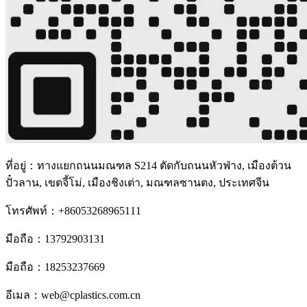
ที่อยู่：ทางแยกถนนมณฑล S214 ตัดกับถนนหัวฟ่าง, เมืองต้วน
ปั๋วลาน, เขตจี้โม่, เมืองชิงเต่า, มณฑลซานตง, ประเทศจีน
โทรศัพท์：+86053268965111
มือถือ：13792903131
มือถือ：18253237669
อีเมล：web@cplastics.com.cn