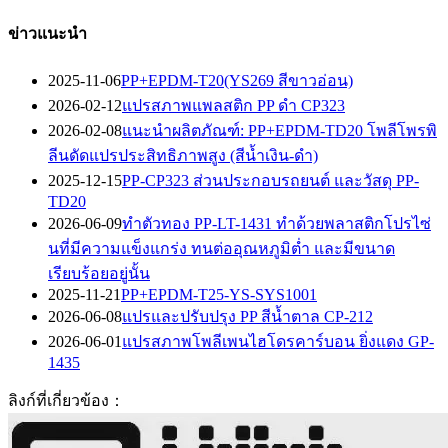
ข่าวแนะนำ
2025-11-06
PP+EPDM-T20(YS269 สีขาวอ่อน)
2026-02-12
แปรสภาพแพลสติก PP ดำ CP323
2026-02-08
แนะนำผลิตภัณฑ์: PP+EPDM-TD20 โพลีโพรพิ
ลีนดัดแปรประสิทธิภาพสูง (สีน้ำเงิน-ดำ)
2025-12-15
PP-CP323 ส่วนประกอบรถยนต์ และวัสดุ PP-
TD20
2026-06-09
ทำตัวทอง PP-LT-1431 ทำด้วยพลาสติกโปรไซ่
นที่มีความแข็งแกร่ง ทนต่ออุณหภูมิต่ำ และมีขนาด
เรียบร้อยอยู่นั้น
2025-11-21
PP+EPDM-T25-YS-SYS1001
2026-06-08
แปรและปรับปรุง PP สีน้ำตาล CP-212
2026-06-01
แปรสภาพโพลีเพนไฮโดรคาร์บอน ยิ่งแดง GP-
1435
ลิงก์ที่เกี่ยวข้อง：