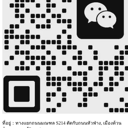
ที่อยู่：ทางแยกถนนมณฑล S214 ตัดกับถนนหัวฟ่าง, เมืองต้วน