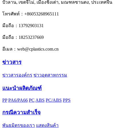
ปั๋วลาน, เขตจี้โม่, เมืองชิงเต่า, มณฑลซานตง, ประเทศจีน
โทรศัพท์：+86053268965111
มือถือ：13792903131
มือถือ：18253237669
อีเมล：web@cplastics.com.cn
ข่าวสาร
ข่าวสารองค์กร
ข่าวอุตสาหกรรม
แนะนำผลิตภัณฑ์
PP
PA6/PA66
PC
ABS
PC/ABS
PPS
กรณีความสำเร็จ
พันธมิตรของเรา
แสดงสินค้า