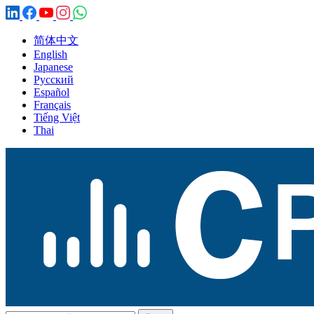
简体中文
English
Japanese
Русский
Español
Français
Tiếng Việt
Thai